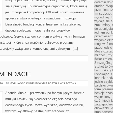
Instytucja Think to miejsce, w którym wiedza spotykają
WODODZIAŁOWE)
dotarciu do 
drodze. Wsp
się z praktyką. To innowacyjna organizacja, której misją
przemieszcza
jest rozwijanie kompetencji XXI wieku oraz wspieranie
Im szybciej,
wygodniej. I
społeczeństwa opartego na świadomym rozwoju.
wydaje się s
Działalność fundacji koncentruje się na kształceniu,
zrozumiały, 
do usunięci
dialogu społecznym oraz realizacji projektów
jednym punk
przemieszcz
otrzeby. Serwis stanowi centrum praktycznych informacji
wagonie czło
nstytucji, które chcą wspólnie realizować programy
reagować na
przechodzić 
ja projekty związane z kompetencjami cyfrowymi, […]
Może czytać
milczeć, myś
świat zmieni
Szczególną c
Stukot torów
komunikaty t
OMENDACJE
uspokajać. 
inne niż cod
jedzie szyb
RECENZJE
026
MOŻLIWOŚĆ KOMENTOWANIA
ZOSTAŁA WYŁĄCZONA
bardziej pły
I
REKOMENDACJE
form przemi
Ananda Music – przewodnik po fascynującym świecie
istnieje cza
wypełniony 
muzyki Dźwięki są nieodłączną częścią naszego
dziś, kiedy 
zagospodaro
codziennego życia. Może wyciszać, dodawać energii,
obowiązki. W
tworzyć wyjątkowy nastrój oraz stanowić tło
stan zawiesz