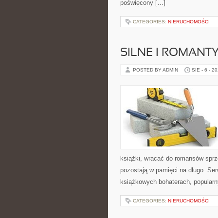
poświęcony […]
CATEGORIES:
NIERUCHOMOŚCI
SILNE I ROMANT
POSTED BY ADMIN
SIE - 6 - 2
książki, wracać do romansów sprze
pozostają w pamięci na długo. Ser
książkowych bohaterach, popularn
CATEGORIES:
NIERUCHOMOŚCI