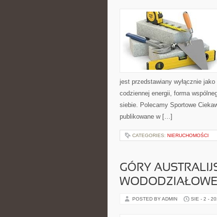
jest przedstawiany wyłącznie jako
codziennej energii, forma wspóln
siebie. Polecamy Sportowe Ciekawo
publikowane w […]
CATEGORIES:
NIERUCHOMOŚCI
GÓRY AUSTRALIJS
WODODZIAŁOWE
POSTED BY ADMIN
SIE - 2 - 2