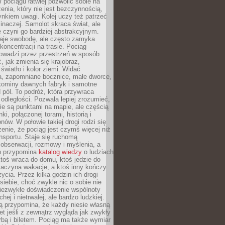
 pociągu łatwiej pozwolić sobie na
enia, który nie jest bezczynnością,
nkiem uwagi. Kolej uczy też patrzeć
 inaczej. Samolot skraca świat, ale
 czyni go bardziej abstrakcyjnym.
je swobodę, ale często zamyka
koncentracji na trasie. Pociąg
rowadzi przez przestrzeń w sposób
, jak zmienia się krajobraz,
 światło i kolor ziemi. Widać
a, zapomniane bocznice, małe dworce,
 kominy dawnych fabryk i samotne
pól. To podróż, która przywraca
dległości. Pozwala lepiej zrozumieć,
ie są punktami na mapie, ale częścią
ki, połączonej torami, historią i
nów. W połowie takiej drogi rodzi się
nie, że pociąg jest czymś więcej niż
nsportu. Staje się ruchomą
 obserwacji, rozmowy i myślenia, a
n przypomina
katalog wiedzy
o ludziach
toś wraca do domu, ktoś jedzie do
zaczyna wakacje, a ktoś inny kończy
ycia. Przez kilka godzin ich drogi
siebie, choć zwykle nic o sobie nie
niezwykłe doświadczenie wspólnoty
chej i nietrwałej, ale bardzo ludzkiej.
ą przypomina, że każdy niesie własną
wet jeśli z zewnątrz wygląda jak zwykły
rbą i biletem. Pociąg ma także wymiar