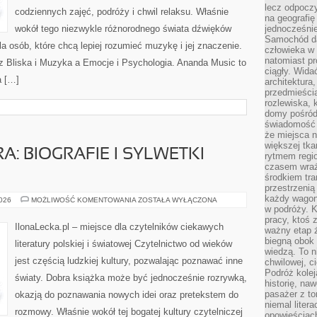
lecz odpoczy
codziennych zajęć, podróży i chwil relaksu. Właśnie
na geografię
wokół tego niezwykle różnorodnego świata dźwięków
jednocześnie
Samochód da
a osób, które chcą lepiej rozumieć muzykę i jej znaczenie.
człowieka w 
natomiast p
 Bliska i Muzyka a Emocje i Psychologia. Ananda Music to
ciągły. Widać
a […]
architektura,
przedmieści
rozlewiska,
domy pośród 
świadomość o
że miejsca n
większej tkan
A: BIOGRAFIE I SYLWETKI
rytmem regio
czasem wraże
środkiem tra
przestrzenią
każdy wago
MISTRZOWIE
2026
MOŻLIWOŚĆ KOMENTOWANIA
ZOSTAŁA WYŁĄCZONA
PIÓRA:
w podróży. K
BIOGRAFIE
pracy, ktoś 
I
IlonaLecka.pl – miejsce dla czytelników ciekawych
ważny etap ż
SYLWETKI
AUTORÓW
biegną obok 
literatury polskiej i światowej Czytelnictwo od wieków
wiedzą. To 
jest częścią ludzkiej kultury, pozwalając poznawać inne
chwilowej, ci
Podróż kolej
światy. Dobra książka może być jednocześnie rozrywką,
historię, na
pasażer z to
okazją do poznawania nowych idei oraz pretekstem do
niemal liter
rozmowy. Właśnie wokół tej bogatej kultury czytelniczej
opowieściach