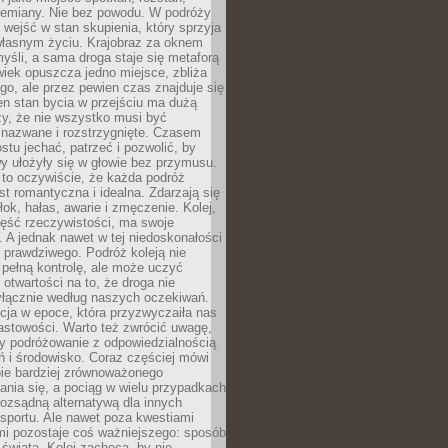
przemiany. Nie bez powodu. W podróży
j wejść w stan skupienia, który sprzyja
własnym życiu. Krajobraz za oknem
yśli, a sama droga staje się metaforą
iek opuszcza jedno miejsce, zbliża
ego, ale przez pewien czas znajduje się
n stan bycia w przejściu ma dużą
zy, że nie wszystko musi być
 nazwane i rozstrzygnięte. Czasem
ostu jechać, patrzeć i pozwolić, by
y ułożyły się w głowie bez przymusu.
to oczywiście, że każda podróż
st romantyczna i idealna. Zdarzają się
łok, hałas, awarie i zmęczenie. Kolej,
zęść rzeczywistości, ma swoje
. A jednak nawet w tej niedoskonałości
ś prawdziwego. Podróż koleją nie
pełną kontrolę, ale może uczyć
i otwartości na to, że droga nie
yłącznie według naszych oczekiwań.
cja w epoce, która przyzwyczaiła nas
astowości. Warto też zwrócić uwagę,
zy podróżowanie z odpowiedzialnością
ń i środowisko. Coraz częściej mówi
bie bardziej zrównoważonego
nia się, a pociąg w wielu przypadkach
rozsądną alternatywą dla innych
sportu. Ale nawet poza kwestiami
mi pozostaje coś ważniejszego: sposób
świata. Kolej zachęca, by nie