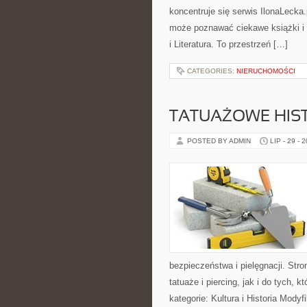
koncentruje się serwis IlonaLecka
może poznawać ciekawe książki i 
i Literatura. To przestrzeń […]
CATEGORIES:
NIERUCHOMOŚCI
TATUAŻOWE HIST
POSTED BY ADMIN
LIP - 29 - 
bezpieczeństwa i pielęgnacji. Str
tatuaże i piercing, jak i do tych,
kategorie: Kultura i Historia Modyf