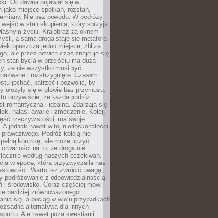
acki. Od dawna pojawiał się w
 jako miejsce spotkań, rozstań,
przemiany. Nie bez powodu. W podróży
j wejść w stan skupienia, który sprzyja
własnym życiu. Krajobraz za oknem
yśli, a sama droga staje się metaforą
iek opuszcza jedno miejsce, zbliża
ego, ale przez pewien czas znajduje się
n stan bycia w przejściu ma dużą
zy, że nie wszystko musi być
 nazwane i rozstrzygnięte. Czasem
ostu jechać, patrzeć i pozwolić, by
y ułożyły się w głowie bez przymusu.
to oczywiście, że każda podróż
st romantyczna i idealna. Zdarzają się
łok, hałas, awarie i zmęczenie. Kolej,
zęść rzeczywistości, ma swoje
. A jednak nawet w tej niedoskonałości
ś prawdziwego. Podróż koleją nie
pełną kontrolę, ale może uczyć
i otwartości na to, że droga nie
yłącznie według naszych oczekiwań.
cja w epoce, która przyzwyczaiła nas
astowości. Warto też zwrócić uwagę,
zy podróżowanie z odpowiedzialnością
ń i środowisko. Coraz częściej mówi
bie bardziej zrównoważonego
nia się, a pociąg w wielu przypadkach
rozsądną alternatywą dla innych
sportu. Ale nawet poza kwestiami