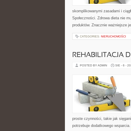
skomplikowanymi zasadami i ciągł
Społeczności. Zdrowa dieta nie m
produktów. Znacznie ważniejsze je
CATEGORIES:
NIERUCHOMOŚCI
REHABILITACJA D
POSTED BY ADMIN
SIE - 6 - 2
proste czynności, takie jak sięga
potrzebuje dodatkowego wsparcia.