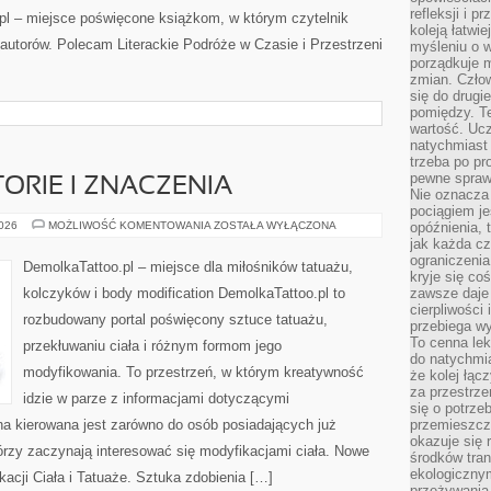
refleksji i 
.pl – miejsce poświęcone książkom, w którym czytelnik
koleją łatwie
autorów. Polecam Literackie Podróże w Czasie i Przestrzeni
myśleniu o 
porządkuje m
zmian. Człow
się do drugi
pomiędzy. Te
wartość. Uc
natychmiast
trzeba po pr
pewne spraw
ORIE I ZNACZENIA
Nie oznacza 
pociągiem je
TATUAŻOWE
2026
MOŻLIWOŚĆ KOMENTOWANIA
ZOSTAŁA WYŁĄCZONA
opóźnienia, t
HISTORIE
jak każda c
I
ograniczenia
ZNACZENIA
DemolkaTattoo.pl – miejsce dla miłośników tatuażu,
kryje się co
kolczyków i body modification DemolkaTattoo.pl to
zawsze daje 
cierpliwości 
rozbudowany portal poświęcony sztuce tatuażu,
przebiega w
To cenna lek
przekłuwaniu ciała i różnym formom jego
do natychmi
modyfikowania. To przestrzeń, w którym kreatywność
że kolej łąc
za przestrze
idzie w parze z informacjami dotyczącymi
się o potrze
ona kierowana jest zarówno do osób posiadających już
przemieszcza
okazuje się 
 którzy zaczynają interesować się modyfikacjami ciała. Nowe
środków tran
ekologiczny
ikacji Ciała i Tatuaże. Sztuka zdobienia […]
przeżywania 