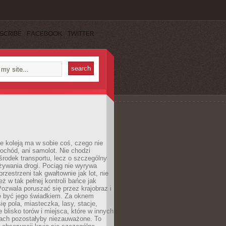
SCRIBE
FACEBOOK
TWITTER
e koleją ma w sobie coś, czego nie
ochód, ani samolot. Nie chodzi
środek transportu, lecz o szczególny
żywania drogi. Pociąg nie wyrywa
rzestrzeni tak gwałtownie jak lot, nie
ż w tak pełnej kontroli bańce jak
zwala poruszać się przez krajobraz i
e być jego świadkiem. Za oknem
ię pola, miasteczka, lasy, stacje,
 blisko torów i miejsca, które w innych
iach pozostałyby niezauważone. To