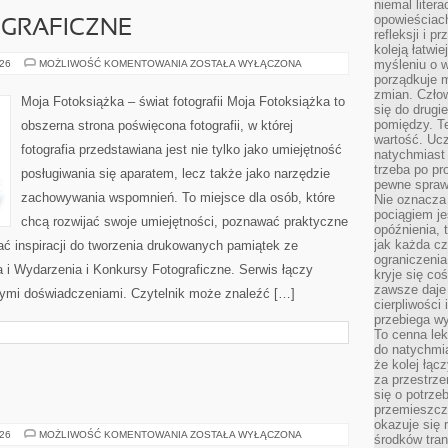
niemal liter
opowieściach
OGRAFICZNE
refleksji i 
koleją łatwie
PORADNIKI
myśleniu o 
026
MOŻLIWOŚĆ KOMENTOWANIA
ZOSTAŁA WYŁĄCZONA
FOTOGRAFICZNE
porządkuje m
zmian. Człow
Moja Fotoksiążka – świat fotografii Moja Fotoksiążka to
się do drugi
pomiędzy. Te
obszerna strona poświęcona fotografii, w której
wartość. Uc
fotografia przedstawiana jest nie tylko jako umiejętność
natychmiast
trzeba po pr
posługiwania się aparatem, lecz także jako narzędzie
pewne spraw
zachowywania wspomnień. To miejsce dla osób, które
Nie oznacza 
pociągiem je
chcą rozwijać swoje umiejętności, poznawać praktyczne
opóźnienia, t
jak każda c
ć inspiracji do tworzenia drukowanych pamiątek ze
ograniczenia
a i Wydarzenia i Konkursy Fotograficzne. Serwis łączy
kryje się co
zawsze daje 
znymi doświadczeniami. Czytelnik może znaleźć […]
cierpliwości 
przebiega w
To cenna lek
do natychmi
że kolej łąc
za przestrze
się o potrze
przemieszcza
okazuje się 
TRENUJ
026
MOŻLIWOŚĆ KOMENTOWANIA
ZOSTAŁA WYŁĄCZONA
środków tran
Z