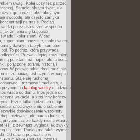
nkiem uwagi. Kolej uczy też patrzeć
 inaczej. Samolot skraca świat, ale
 czyni go bardziej abstrakcyjnym.
je swobodę, ale często zamyka
koncentracji na trasie. Pociąg
rowadzi przez przestrzeń w sposób
, jak zmienia się krajobraz,
 światło i kolor ziemi. Widać
a, zapomniane bocznice, małe dworce,
 kominy dawnych fabryk i samotne
pól. To podróż, która przywraca
dległości. Pozwala lepiej zrozumieć,
ie są punktami na mapie, ale częścią
ki, połączonej torami, historią i
nów. W połowie takiej drogi rodzi się
nie, że pociąg jest czymś więcej niż
nsportu. Staje się ruchomą
 obserwacji, rozmowy i myślenia, a
n przypomina
katalog wiedzy
o ludziach
toś wraca do domu, ktoś jedzie do
zaczyna wakacje, a ktoś inny kończy
ycia. Przez kilka godzin ich drogi
siebie, choć zwykle nic o sobie nie
niezwykłe doświadczenie wspólnoty
chej i nietrwałej, ale bardzo ludzkiej.
ą przypomina, że każdy niesie własną
wet jeśli z zewnątrz wygląda jak zwykły
rbą i biletem. Pociąg ma także wymiar
acki. Od dawna pojawiał się w
 jako miejsce spotkań, rozstań,