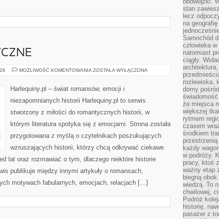
obowiązki. W
stan zawiesz
lecz odpoczy
na geografię
jednocześnie
Samochód da
człowieka w 
YCZNE
natomiast p
ciągły. Widać
architektura,
SILNE
026
MOŻLIWOŚĆ KOMENTOWANIA
ZOSTAŁA WYŁĄCZONA
przedmieści
I
ROMANTYCZNE
rozlewiska,
Harlequiny.pl – świat romansów, emocji i
domy pośród 
świadomość o
niezapomnianych historii Harlequiny.pl to serwis
że miejsca n
większej tkan
stworzony z miłości do romantycznych historii, w
rytmem regio
którym literatura spotyka się z emocjami. Strona została
czasem wraże
środkiem tra
przygotowana z myślą o czytelnikach poszukujących
przestrzenią
wzruszających historii, którzy chcą odkrywać ciekawe
każdy wago
w podróży. K
d lat oraz rozmawiać o tym, dlaczego niektóre historie
pracy, ktoś 
ważny etap ż
wis publikuje między innymi artykuły o romansach,
biegną obok 
ych motywach fabularnych, emocjach, relacjach […]
wiedzą. To 
chwilowej, ci
Podróż kolej
historię, na
pasażer z to