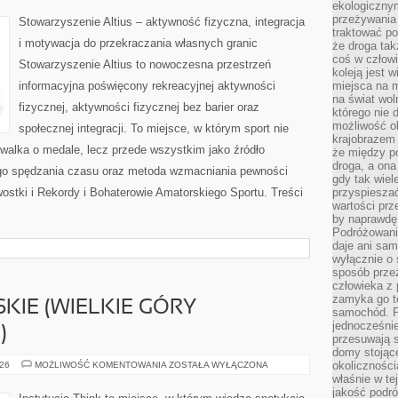
ekologiczny
PASJĄ
przeżywania 
Stowarzyszenie Altius – aktywność fizyczna, integracja
traktować p
i motywacja do przekraczania własnych granic
że droga ta
coś w człowi
Stowarzyszenie Altius to nowoczesna przestrzeń
koleją jest 
informacyjna poświęcony rekreacyjnej aktywności
miejsca na m
na świat wol
fizycznej, aktywności fizycznej bez barier oraz
którego nie 
możliwość ob
społecznej integracji. To miejsce, w którym sport nie
krajobrazem 
 walka o medale, lecz przede wszystkim jako źródło
że między po
droga, a on
ego spędzania czasu oraz metoda wzmacniania pewności
gdy tak wie
stki i Rekordy i Bohaterowie Amatorskiego Sportu. Treści
przyspieszać
wartości prz
by naprawdę
Podróżowani
daje ani sam
wyłącznie o 
sposób prze
człowieka z p
zamyka go te
KIE (WIELKIE GÓRY
samochód. Po
jednocześni
)
przesuwają s
domy stojące
GÓRY
okolicznośc
026
MOŻLIWOŚĆ KOMENTOWANIA
ZOSTAŁA WYŁĄCZONA
AUSTRALIJSKIE
właśnie w te
(WIELKIE
jakość podró
GÓRY