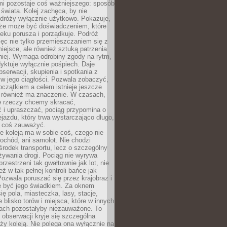
mi pozostaje coś ważniejszego: sposób
świata. Kolej zachęca, by nie
odróży wyłącznie użytkowo. Pokazuje,
kże może być doświadczeniem, które
eku porusza i porządkuje. Podróż
więc nie tylko przemieszczaniem się z
iejsce, ale również sztuką patrzenia
niej. Wymaga odrobiny zgody na rytm,
dyktuje wyłącznie pośpiech. Daje
serwacji, skupienia i spotkania z
w jego ciągłości. Pozwala zobaczyć,
czątkiem a celem istnieje jeszcze
a również ma znaczenie. W czasach,
le rzeczy chcemy skracać,
 i upraszczać, pociąg przypomina o
ejazdu, który trwa wystarczająco długo,
 coś zauważyć.
e koleją ma w sobie coś, czego nie
ochód, ani samolot. Nie chodzi
środek transportu, lecz o szczególny
żywania drogi. Pociąg nie wyrywa
rzestrzeni tak gwałtownie jak lot, nie
ż w tak pełnej kontroli bańce jak
zwala poruszać się przez krajobraz i
e być jego świadkiem. Za oknem
ię pola, miasteczka, lasy, stacje,
 blisko torów i miejsca, które w innych
iach pozostałyby niezauważone. To
j obserwacji kryje się szczególna
ży koleją. Nie polega ona wyłącznie na