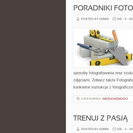
PORADNIKI FOT
POSTED BY ADMIN
SIE - 5 - 2
sposoby fotografowania oraz szuka
zdjęciami. Zobacz także Fotografi
konkretne instrukcje z fotografic
CATEGORIES:
NIERUCHOMOŚCI
TRENUJ Z PASJĄ
POSTED BY ADMIN
SIE - 3 - 2