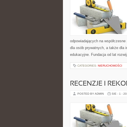
odpowiadających na współczesne p
dla osób prywatnych, a także dla i
edukacyjne. Fundacja od lat rozwi
CATEGORIES:
NIERUCHOMOŚCI
RECENZJE I REK
POSTED BY ADMIN
SIE - 1 - 2