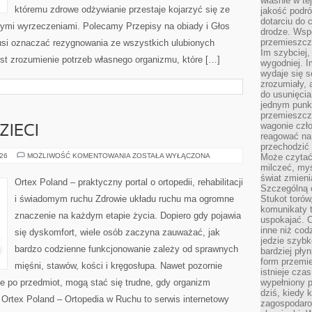
właśnie w te
któremu zdrowe odżywianie przestaje kojarzyć się ze
jakość podró
dotarciu do 
ymi wyrzeczeniami. Polecamy Przepisy na obiady i Głos
drodze. Wsp
przemieszcza
usi oznaczać rezygnowania ze wszystkich ulubionych
Im szybciej,
st zrozumienie potrzeb własnego organizmu, które […]
wygodniej. I
wydaje się s
zrozumiały, 
do usunięci
jednym punk
przemieszcz
wagonie czło
ZIECI
reagować na
przechodzić 
REHABILITACJA
026
MOŻLIWOŚĆ KOMENTOWANIA
ZOSTAŁA WYŁĄCZONA
Może czytać
DZIECI
milczeć, myś
świat zmieni
Ortex Poland – praktyczny portal o ortopedii, rehabilitacji
Szczególną c
i świadomym ruchu Zdrowie układu ruchu ma ogromne
Stukot torów
komunikaty t
znaczenie na każdym etapie życia. Dopiero gdy pojawia
uspokajać. 
inne niż cod
się dyskomfort, wiele osób zaczyna zauważać, jak
jedzie szyb
bardzo codzienne funkcjonowanie zależy od sprawnych
bardziej pły
form przemi
mięśni, stawów, kości i kręgosłupa. Nawet pozornie
istnieje cza
nie po przedmiot, mogą stać się trudne, gdy organizm
wypełniony 
dziś, kiedy 
 Ortex Poland – Ortopedia w Ruchu to serwis internetowy
zagospodaro