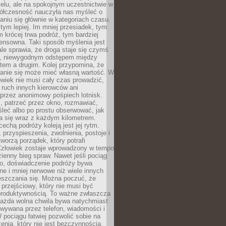
celu, ale na spokojnym uczestnictwie w
ółczesność nauczyła nas myśleć o
niu się głównie w kategoriach czasu.
 tym lepiej. Im mniej przesiadek, tym
m krócej trwa podróż, tym bardziej
ensowna. Taki sposób myślenia jest
ale sprawia, że droga staje się czymś
a, niewygodnym odstępem między
tem a drugim. Kolej przypomina, że
anie się może mieć własną wartość. W
wiek nie musi cały czas prowadzić,
 ruch innych kierowców ani
przez anonimowy pośpiech lotnisk.
, patrzeć przez okno, rozmawiać,
leć albo po prostu obserwować, jak
a się wraz z każdym kilometrem.
echą podróży koleją jest jej rytm.
, przyspieszenia, zwolnienia, postoje i
worzą porządek, który potrafi
Człowiek zostaje wprowadzony w tempo
zienny bieg spraw. Nawet jeśli pociąg
ko, doświadczenie podróży bywa
nne i mniej nerwowe niż wiele innych
eszczania się. Można poczuć, że
s przejściowy, który nie musi być
produktywnością. To ważne zwłaszcza
każda wolna chwila bywa natychmiast
wywana przez telefon, wiadomości i
 pociągu łatwiej pozwolić sobie na
enia, który nie jest bezczynnością,