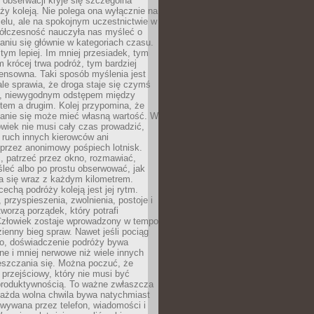
j obserwacji kryje się szczególna
ży koleją. Nie polega ona wyłącznie na
celu, ale na spokojnym uczestnictwie w
ółczesność nauczyła nas myśleć o
niu się głównie w kategoriach czasu.
 tym lepiej. Im mniej przesiadek, tym
m krócej trwa podróż, tym bardziej
ensowna. Taki sposób myślenia jest
ale sprawia, że droga staje się czymś
a, niewygodnym odstępem między
tem a drugim. Kolej przypomina, że
anie się może mieć własną wartość. W
wiek nie musi cały czas prowadzić,
 ruch innych kierowców ani
przez anonimowy pośpiech lotnisk.
, patrzeć przez okno, rozmawiać,
leć albo po prostu obserwować, jak
a się wraz z każdym kilometrem.
echą podróży koleją jest jej rytm.
, przyspieszenia, zwolnienia, postoje i
worzą porządek, który potrafi
Człowiek zostaje wprowadzony w tempo
zienny bieg spraw. Nawet jeśli pociąg
ko, doświadczenie podróży bywa
nne i mniej nerwowe niż wiele innych
eszczania się. Można poczuć, że
s przejściowy, który nie musi być
produktywnością. To ważne zwłaszcza
każda wolna chwila bywa natychmiast
wywana przez telefon, wiadomości i