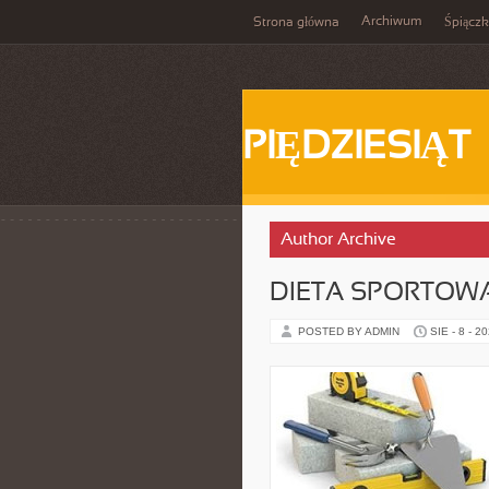
Archiwum
Strona główna
Śpiącz
PIĘDZIESIĄT
Author Archive
DIETA SPORTOW
POSTED BY ADMIN
SIE - 8 - 2