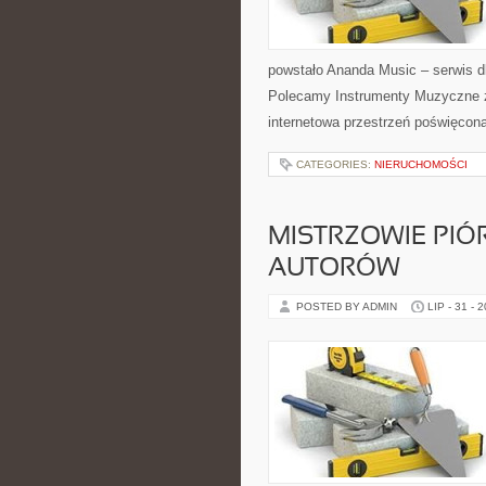
powstało Ananda Music – serwis dl
Polecamy Instrumenty Muzyczne z
internetowa przestrzeń poświęcon
CATEGORIES:
NIERUCHOMOŚCI
MISTRZOWIE PIÓR
AUTORÓW
POSTED BY ADMIN
LIP - 31 - 