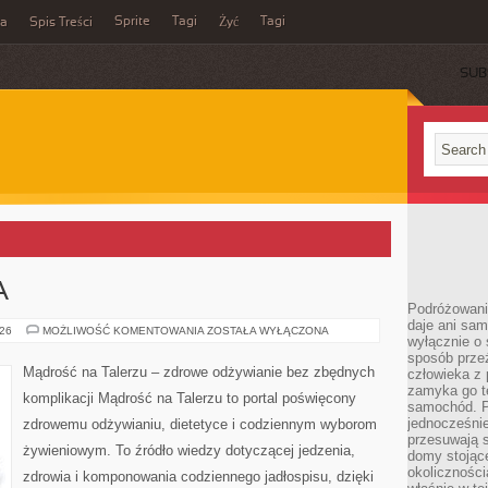
Sprite
Tagi
Tagi
ka
Spis Treści
Żyć
SUB
A
Podróżowani
daje ani sam
DIETA
026
MOŻLIWOŚĆ KOMENTOWANIA
ZOSTAŁA WYŁĄCZONA
wyłącznie o 
SPORTOWA
sposób prze
Mądrość na Talerzu – zdrowe odżywianie bez zbędnych
człowieka z p
zamyka go te
komplikacji Mądrość na Talerzu to portal poświęcony
samochód. Po
jednocześni
zdrowemu odżywianiu, dietetyce i codziennym wyborom
przesuwają s
żywieniowym. To źródło wiedzy dotyczącej jedzenia,
domy stojące
okolicznośc
zdrowia i komponowania codziennego jadłospisu, dzięki